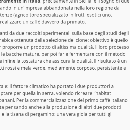
eramente in Italia
, precisamente in Sicilia: è il sogno di due
entando in un’impresa abbandonata nella loro regione da
nze (agricoltore specializzato in frutti esotici uno,
er realizzare un caffè davvero da primato.
anti da due raccolti sperimentali sulla base degli studi degli
rabica ottenuta dalla selezione del clone: obiettivo è quello
 proporre un prodotto di altissima qualità. Il loro processo
 le bacche mature, per poi farle fermentare con il metodo
e infine la tostatura che assicura la qualità. Il risultato è un
utti rossi e mela verde, mediamente corposo, persistente e
le: il fattore climatico ha portato i due produttori a
ptare per quella in serra, volendo ricreare l’habitat
banani. Per la commercializzazione del primo caffè italiano
sta pensando anche alla produzione di altri due prodotti
a e la tisana di pergamino: una vera gioia per tutti gli