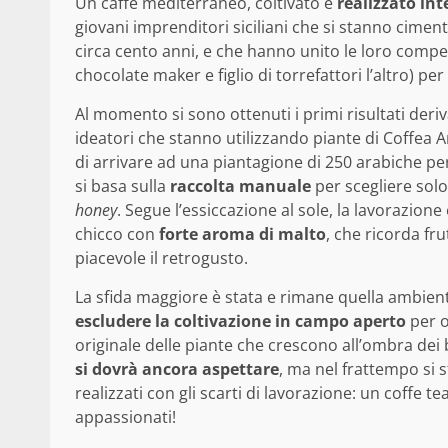
Un caffè mediterraneo, coltivato e
realizzato int
giovani imprenditori siciliani che si stanno cim
circa cento anni, e che hanno unito le loro compete
chocolate maker e figlio di torrefattori l’altro) p
Al momento si sono ottenuti i primi risultati deriv
ideatori che stanno utilizzando piante di Coffea A
di arrivare ad una piantagione di 250 arabiche per
si basa sulla
raccolta manuale
per scegliere solo
honey
. Segue l’essiccazione al sole, la lavorazione 
chicco con
forte aroma di malto
, che ricorda fr
piacevole il retrogusto.
La sfida maggiore è stata e rimane quella ambienta
escludere la coltivazione in campo aperto
per o
originale delle piante che crescono all’ombra dei 
si dovrà ancora aspettare
, ma nel frattempo si 
realizzati con gli scarti di lavorazione: un coffe te
appassionati!