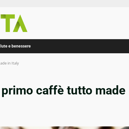
lute e benessere
made in Italy
il primo caffè tutto made