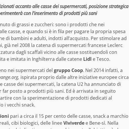
zionati accanto alle casse dei supermercati, posizione strategica
perimenterà con l’inserimento di prodotti più sani
nuto di grassi e zuccheri: sono i prodotti che nei
e casse, e quando si è in fila per pagare la propria spesa
ne di bambini e adulti, indotti all’acquisto. Per stimolare ad
, già nel 2008 la catena di supermercati francese Leclerc
atura dagli scaffali vicino alle casse sostituendoli con
ita e imitata in Inghilterra dalle catene
Lidl
e Tesco.
meno nei supermercati del
gruppo Coop
. Nel 2014 infatti, a
hange.org,
ispirata proprio dalle altre iniziative europee circa
le casse dei supermercati, la catena U2 ha annunciato di
r far posto a prodotti più sani. Ed è arrivata in seguito
rtire con la sperimentazione di prodotti dedicati al
o i vecchi snack.
ioni
pari a circa il 15 per cento delle casse, snack a marchio
ali, cibi biologici, delle linee
Viviverde
e Bene-sì. Nella