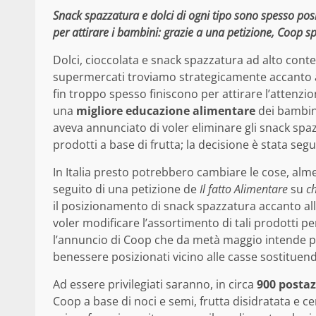
Snack spazzatura e dolci di ogni tipo sono spesso posi
per attirare i bambini: grazie a una petizione, Coop s
Dolci, cioccolata e snack spazzatura ad alto conte
supermercati troviamo strategicamente accanto all
fin troppo spesso finiscono per attirare l’attenzio
una
migliore educazione alimentare
dei bambini
aveva annunciato di voler eliminare gli snack spazz
prodotti a base di frutta; la decisione è stata segu
In Italia presto potrebbero cambiare le cose, al
seguito di una petizione de
Il fatto Alimentare
su
c
il posizionamento di snack spazzatura accanto al
voler modificare l’assortimento di tali prodotti pe
l’annuncio di Coop che da metà maggio intende pa
benessere posizionati vicino alle casse sostituend
Ad essere privilegiati saranno, in circa
900 postaz
Coop a base di noci e semi, frutta disidratata e cere