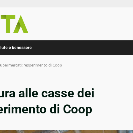
lute e benessere
supermercati: l’esperimento di Coop
ra alle casse dei
erimento di Coop