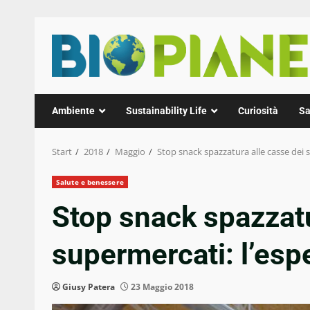
Zum
Inhalt
springen
Ambiente
Sustainability Life
Curiosità
Sa
Start
2018
Maggio
Stop snack spazzatura alle casse dei 
Salute e benessere
Stop snack spazzatu
supermercati: l’esp
Giusy Patera
23 Maggio 2018