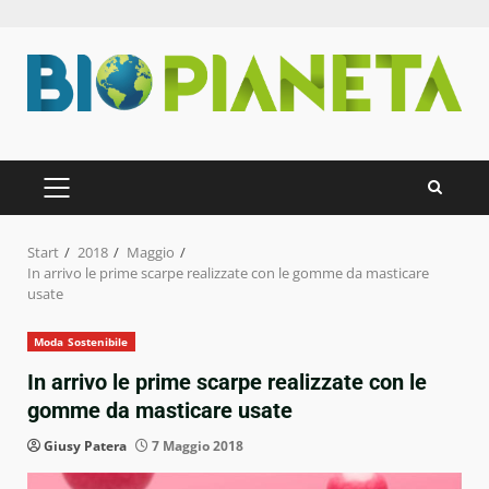
Zum
Inhalt
springen
PRIMÄRES
MENÜ
Start
2018
Maggio
In arrivo le prime scarpe realizzate con le gomme da masticare
usate
Moda Sostenibile
In arrivo le prime scarpe realizzate con le
gomme da masticare usate
Giusy Patera
7 Maggio 2018