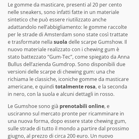
Le gomme da masticare, presenti al 20 per cento
nelle sneakers, sono infatti fatte in un materiale
sintetico che può essere riutilizzato anche
adattandolo nell’abbigliamento: le gomme raccolte
per le strade di Amsterdam sono state così trattate
e trasformate nella
suola
delle scarpe Gumshow. Il
nuovo materiale realizzato con i chewing gum è
stato battezzato “Gum-Tec”, come spiegato da Anna
Bullus dell’azienda Gumdrop. Sono disponibili due
versioni delle scarpe di chewing gum: una che
richiama le classiche, iconiche gomme da masticare
americane, e quindi
totalmente rosa
, e la seconda
in nero, con la suola e alcuni dettagli in rosso.
Le Gumshoe sono già
prenotabili online
, e
usciranno sul mercato pronte per ricamminare in
una nuova forma, dopo essere state chewing gum,
sulle strade di tutto il mondo a partire dal prossimo
giugno, al prezzo di circa 200 euro. Un nuovo