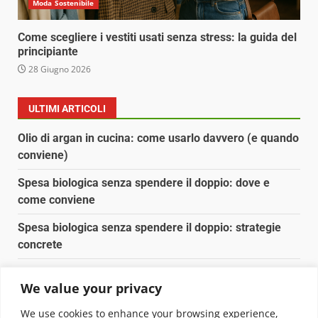
Moda Sostenibile
Come scegliere i vestiti usati senza stress: la guida del
principiante
28 Giugno 2026
ULTIMI ARTICOLI
Olio di argan in cucina: come usarlo davvero (e quando
conviene)
Spesa biologica senza spendere il doppio: dove e
come conviene
Spesa biologica senza spendere il doppio: strategie
concrete
Orto domestico per principianti: cosa coltivare in 2 mq
We value your privacy
Pulizia naturale della casa: 3 ingredienti che
We use cookies to enhance your browsing experience,
sostituiscono 10 prodotti chimici