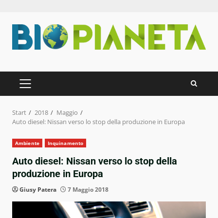
Zum
Inhalt
springen
PRIMÄRES
MENÜ
Start
2018
Maggio
Auto diesel: Nissan verso lo stop della produzione in Europa
Ambiente
Inquinamento
Auto diesel: Nissan verso lo stop della
produzione in Europa
Giusy Patera
7 Maggio 2018