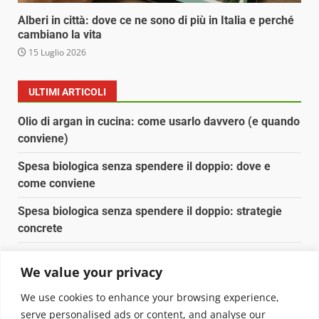
Alberi in città: dove ce ne sono di più in Italia e perché
cambiano la vita
15 Luglio 2026
ULTIMI ARTICOLI
Olio di argan in cucina: come usarlo davvero (e quando
conviene)
Spesa biologica senza spendere il doppio: dove e
come conviene
Spesa biologica senza spendere il doppio: strategie
concrete
Orto domestico per principianti: cosa coltivare in 2 mq
We value your privacy
Pulizia naturale della casa: 3 ingredienti che
We use cookies to enhance your browsing experience,
sostituiscono 10 prodotti chimici
serve personalised ads or content, and analyse our