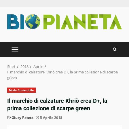
Zum
Inhalt
springen
PRIMÄRES
MENÜ
Start
2018
Aprile
Il marchio di calzature Khriò crea D+, la prima collezione di scarpe
green
Moda Sostenibile
Il marchio di calzature Khriò crea D+, la
prima collezione di scarpe green
Giusy Patera
5 Aprile 2018