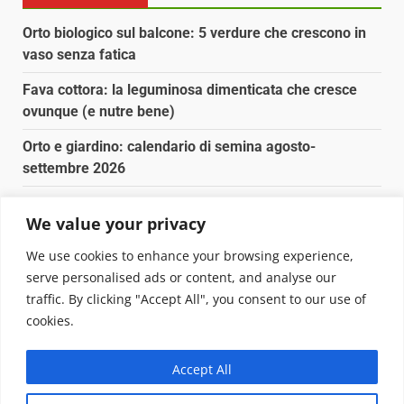
Orto biologico sul balcone: 5 verdure che crescono in
vaso senza fatica
Fava cottora: la leguminosa dimenticata che cresce
ovunque (e nutre bene)
Orto e giardino: calendario di semina agosto-
settembre 2026
Nancy la tartaruga torna libera in Adriatico
We value your privacy
Fava cottora: come cucinarla, quando è di stagione e
We use cookies to enhance your browsing experience,
perché vale la pena
serve personalised ads or content, and analyse our
traffic. By clicking "Accept All", you consent to our use of
Copyright © 2025 Biopianeta.it proprietà di Jws Media
cookies.
Srl - Via Cavour 310 - 00184 Roma - P.Iva 17132921002
Questo blog non è una testata giornalistica, in quanto
Accept All
viene aggiornato senza alcuna periodicità. Non può
pertanto considerarsi un prodotto editoriale ai sensi