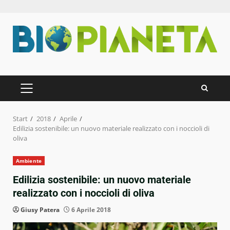
Zum
Inhalt
springen
PRIMÄRES
MENÜ
Start
2018
Aprile
Edilizia sostenibile: un nuovo materiale realizzato con i noccioli di
oliva
Ambiente
Edilizia sostenibile: un nuovo materiale
realizzato con i noccioli di oliva
Giusy Patera
6 Aprile 2018