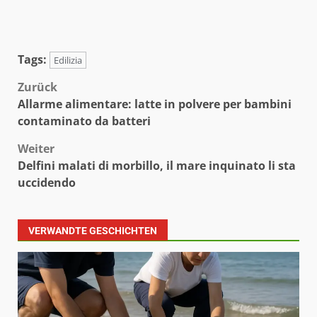
Tags:
Edilizia
Beitragsnavigation
Zurück
Allarme alimentare: latte in polvere per bambini
contaminato da batteri
Weiter
Delfini malati di morbillo, il mare inquinato li sta
uccidendo
VERWANDTE GESCHICHTEN