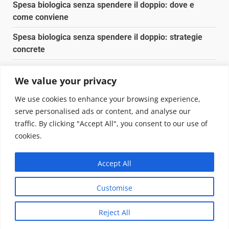
Spesa biologica senza spendere il doppio: dove e
come conviene
Spesa biologica senza spendere il doppio: strategie
concrete
Orto domestico per principianti: cosa coltivare in 2 mq
We value your privacy
Pulizia naturale della casa: 3 ingredienti che
We use cookies to enhance your browsing experience,
sostituiscono 10 prodotti chimici
serve personalised ads or content, and analyse our
traffic. By clicking "Accept All", you consent to our use of
Copyright © 2025 Biopianeta.it proprietà di Jws Media
cookies.
Srl - Via Cavour 310 - 00184 Roma - P.Iva 17132921002
Questo blog non è una testata giornalistica, in quanto
Accept All
viene aggiornato senza alcuna periodicità. Non può
pertanto considerarsi un prodotto editoriale ai sensi
Customise
della legge n. 62 del 07.03.2001
|
DarkNews
von AF
themes.
Reject All