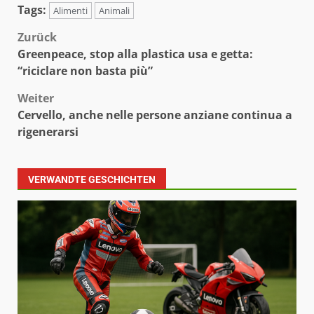
Tags:
Alimenti
Animali
Beitragsnavigation
Zurück
Greenpeace, stop alla plastica usa e getta:
“riciclare non basta più”
Weiter
Cervello, anche nelle persone anziane continua a
rigenerarsi
VERWANDTE GESCHICHTEN