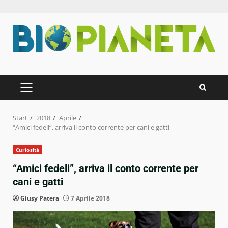
Zum
Inhalt
springen
PRIMÄRES
MENÜ
Start
2018
Aprile
“Amici fedeli”, arriva il conto corrente per cani e gatti
Curiosità
“Amici fedeli”, arriva il conto corrente per
cani e gatti
Giusy Patera
7 Aprile 2018