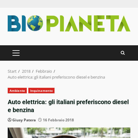
Zum
Inhalt
springen
PRIMÄRES
MENÜ
Start
2018
Febbraio
Auto elettrica: gli italiani preferiscono diesel e benzina
Ambiente
Inquinamento
Auto elettrica: gli italiani preferiscono diesel
e benzina
Giusy Patera
16 Febbraio 2018