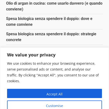
Olio di argan in cucina: come usarlo davvero (e quando
conviene)
Spesa biologica senza spendere il doppio: dove e
come conviene
Spesa biologica senza spendere il doppio: strategie
concrete
Orto domestico per principianti: cosa coltivare in 2 mq
We value your privacy
Pulizia naturale della casa: 3 ingredienti che
We use cookies to enhance your browsing experience,
sostituiscono 10 prodotti chimici
serve personalised ads or content, and analyse our
traffic. By clicking "Accept All", you consent to our use of
Copyright © 2025 Biopianeta.it proprietà di Jws Media
cookies.
Srl - Via Cavour 310 - 00184 Roma - P.Iva 17132921002
Questo blog non è una testata giornalistica, in quanto
Accept All
viene aggiornato senza alcuna periodicità. Non può
pertanto considerarsi un prodotto editoriale ai sensi
Customise
della legge n. 62 del 07.03.2001
|
DarkNews
von AF