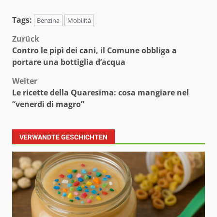
Tags:
Benzina
Mobilità
Beitragsnavigation
Zurück
Contro le pipì dei cani, il Comune obbliga a
portare una bottiglia d’acqua
Weiter
Le ricette della Quaresima: cosa mangiare nel
“venerdì di magro”
VERWANDTE GESCHICHTEN