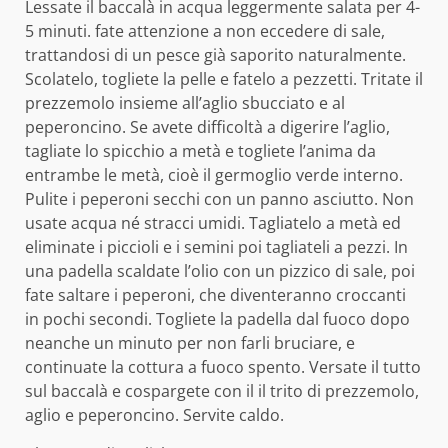
Lessate il baccalà in acqua leggermente salata per 4-
5 minuti. fate attenzione a non eccedere di sale,
trattandosi di un pesce già saporito naturalmente.
Scolatelo, togliete la pelle e fatelo a pezzetti. Tritate il
prezzemolo insieme all’aglio sbucciato e al
peperoncino. Se avete difficoltà a digerire l’aglio,
tagliate lo spicchio a metà e togliete l’anima da
entrambe le metà, cioè il germoglio verde interno.
Pulite i peperoni secchi con un panno asciutto. Non
usate acqua né stracci umidi. Tagliatelo a metà ed
eliminate i piccioli e i semini poi tagliateli a pezzi. In
una padella scaldate l’olio con un pizzico di sale, poi
fate saltare i peperoni, che diventeranno croccanti
in pochi secondi. Togliete la padella dal fuoco dopo
neanche un minuto per non farli bruciare, e
continuate la cottura a fuoco spento. Versate il tutto
sul baccalà e cospargete con il il trito di prezzemolo,
aglio e peperoncino. Servite caldo.