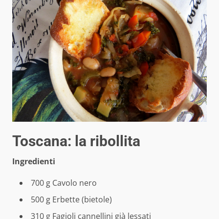
Toscana: la ribollita
Ingredienti
700 g Cavolo nero
500 g Erbette (bietole)
310 g Fagioli cannellini già lessati