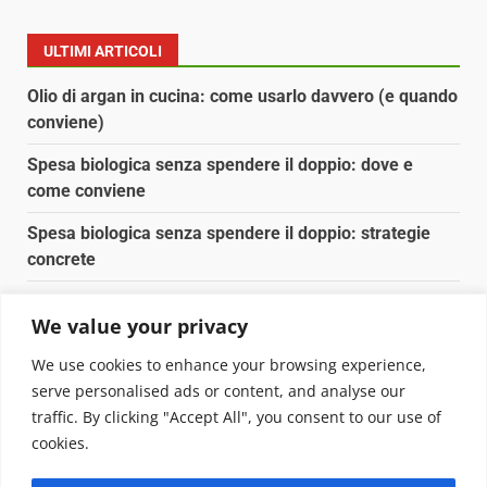
ULTIMI ARTICOLI
Olio di argan in cucina: come usarlo davvero (e quando
conviene)
Spesa biologica senza spendere il doppio: dove e
come conviene
Spesa biologica senza spendere il doppio: strategie
concrete
Orto domestico per principianti: cosa coltivare in 2 mq
We value your privacy
Pulizia naturale della casa: 3 ingredienti che
We use cookies to enhance your browsing experience,
sostituiscono 10 prodotti chimici
serve personalised ads or content, and analyse our
traffic. By clicking "Accept All", you consent to our use of
Copyright © 2025 Biopianeta.it proprietà di Jws Media
cookies.
Srl - Via Cavour 310 - 00184 Roma - P.Iva 17132921002
Questo blog non è una testata giornalistica, in quanto