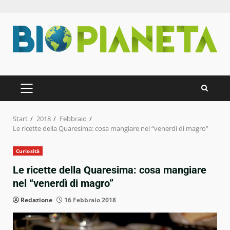
Zum
Inhalt
springen
PRIMÄRES
MENÜ
Start
2018
Febbraio
Le ricette della Quaresima: cosa mangiare nel “venerdì di magro”
Curiosità
Le ricette della Quaresima: cosa mangiare
nel “venerdì di magro”
Redazione
16 Febbraio 2018