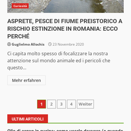
Curiosità
ASPRETE, PESCE DI FIUME PREISTORICO A
RISCHIO ESTINZIONE IN ROMANIA: ECCO
PERCHÉ
Guglielmo Allochis
23 Novembre 2020
Ci capita molto spesso di focalizzare la nostra
attenzione sul mondo animale ed i pericoli che
questo...
Mehr erfahren
Paginazione
1
2
3
4
Weiter
degli
ULTIMI ARTICOLI
articoli