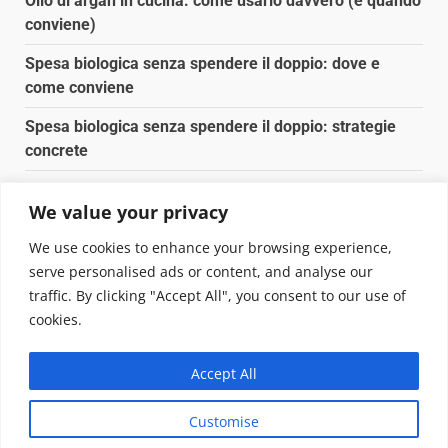
Olio di argan in cucina: come usarlo davvero (e quando
conviene)
Spesa biologica senza spendere il doppio: dove e
come conviene
Spesa biologica senza spendere il doppio: strategie
concrete
Orto domestico per principianti: cosa coltivare in 2 mq
We value your privacy
Pulizia naturale della casa: 3 ingredienti che
We use cookies to enhance your browsing experience,
sostituiscono 10 prodotti chimici
serve personalised ads or content, and analyse our
traffic. By clicking "Accept All", you consent to our use of
Copyright © 2025 Biopianeta.it proprietà di Jws Media
cookies.
Srl - Via Cavour 310 - 00184 Roma - P.Iva 17132921002
Questo blog non è una testata giornalistica, in quanto
Accept All
viene aggiornato senza alcuna periodicità. Non può
pertanto considerarsi un prodotto editoriale ai sensi
Customise
della legge n. 62 del 07.03.2001
|
DarkNews
von AF