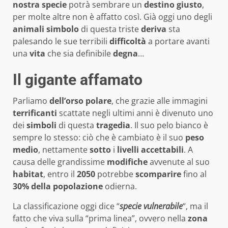
nostra
specie
potrà sembrare un
destino
giusto
,
per molte altre non è affatto così. Già oggi uno degli
animali
simbolo
di questa triste
deriva
sta
palesando le sue terribili
difficoltà
a portare avanti
una
vita
che sia definibile
degna
…
Il gigante affamato
Parliamo
dell’orso
polare
, che grazie alle immagini
terrificanti
scattate negli ultimi anni è divenuto uno
dei
simboli
di questa
tragedia
. Il suo pelo bianco è
sempre lo stesso: ciò che è cambiato è il suo
peso
medio
, nettamente
sotto
i
livelli
accettabili
. A
causa delle grandissime
modifiche
avvenute al suo
habitat
, entro il
2050
potrebbe
scomparire
fino al
30% della popolazione
odierna.
La classificazione oggi dice “
specie vulnerabile
“, ma il
fatto che viva sulla “prima linea”, ovvero nella
zona