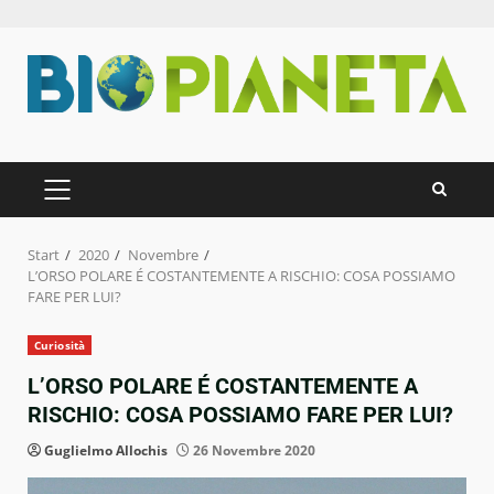
Zum
Inhalt
springen
PRIMÄRES
MENÜ
Start
2020
Novembre
L’ORSO POLARE É COSTANTEMENTE A RISCHIO: COSA POSSIAMO
FARE PER LUI?
Curiosità
L’ORSO POLARE É COSTANTEMENTE A
RISCHIO: COSA POSSIAMO FARE PER LUI?
Guglielmo Allochis
26 Novembre 2020