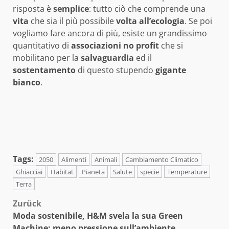
risposta è
semplice
: tutto ciò che comprende una
vita
che sia il più possibile
volta
all’ecologia
. Se poi
vogliamo fare ancora di più, esiste un grandissimo
quantitativo di
associazioni
no
profit
che si
mobilitano per la
salvaguardia
ed il
sostentamento
di questo stupendo
gigante
bianco
.
Tags:
2050
Alimenti
Animali
Cambiamento Climatico
Ghiacciai
Habitat
Pianeta
Salute
specie
Temperature
Terra
Beitragsnavigation
Zurück
Moda sostenibile, H&M svela la sua Green
Machine: meno pressione sull’ambiente