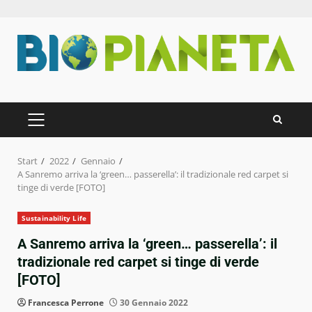
Zum
Inhalt
springen
PRIMÄRES
MENÜ
Start
2022
Gennaio
A Sanremo arriva la ‘green… passerella’: il tradizionale red carpet si
tinge di verde [FOTO]
Sustainability Life
A Sanremo arriva la ‘green… passerella’: il
tradizionale red carpet si tinge di verde
[FOTO]
Francesca Perrone
30 Gennaio 2022