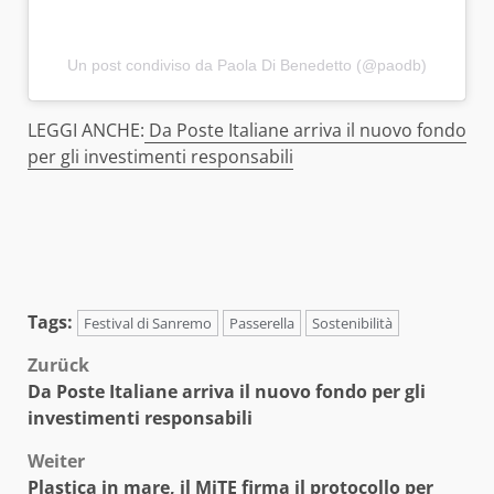
Un post condiviso da Paola Di Benedetto (@paodb)
LEGGI ANCHE:
Da Poste Italiane arriva il nuovo fondo
per gli investimenti responsabili
Tags:
Festival di Sanremo
Passerella
Sostenibilità
Beitragsnavigation
Zurück
Da Poste Italiane arriva il nuovo fondo per gli
investimenti responsabili
Weiter
Plastica in mare, il MiTE firma il protocollo per