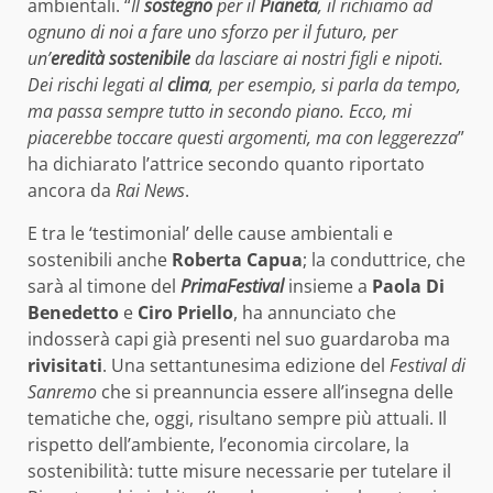
ambientali. “
Il
sostegno
per il
Pianeta
, il richiamo ad
ognuno di noi a fare uno sforzo per il futuro, per
un’
eredità sostenibile
da lasciare ai nostri figli e nipoti.
Dei rischi legati al
clima
, per esempio, si parla da tempo,
ma passa sempre tutto in secondo piano. Ecco, mi
piacerebbe toccare questi argomenti, ma con leggerezza
”
ha dichiarato l’attrice secondo quanto riportato
ancora da
Rai News
.
E tra le ‘testimonial’ delle cause ambientali e
sostenibili anche
Roberta Capua
; la conduttrice, che
sarà al timone del
PrimaFestival
insieme a
Paola Di
Benedetto
e
Ciro Priello
, ha annunciato che
indosserà capi già presenti nel suo guardaroba ma
rivisitati
. Una settantunesima edizione del
Festival di
Sanremo
che si preannuncia essere all’insegna delle
tematiche che, oggi, risultano sempre più attuali. Il
rispetto dell’ambiente, l’economia circolare, la
sostenibilità: tutte misure necessarie per tutelare il