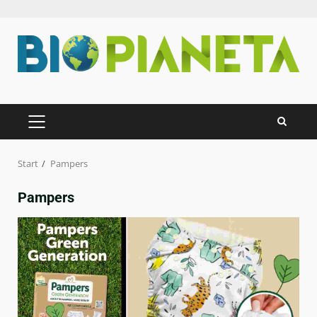
Zum
Inhalt
springen
PRIMÄRES
MENÜ
Start
Pampers
Pampers