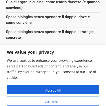
Olio di argan in cucina: come usarlo davvero (e quando
conviene)
Spesa biologica senza spendere il doppio: dove e
come conviene
Spesa biologica senza spendere il doppio: strategie
concrete
Orto domestico per principianti: cosa coltivare in 2 mq
We value your privacy
Pulizia naturale della casa: 3 ingredienti che
We use cookies to enhance your browsing experience,
sostituiscono 10 prodotti chimici
serve personalised ads or content, and analyse our
traffic. By clicking "Accept All", you consent to our use of
Copyright © 2025 Biopianeta.it proprietà di Jws Media
cookies.
Srl - Via Cavour 310 - 00184 Roma - P.Iva 17132921002
Questo blog non è una testata giornalistica, in quanto
Accept All
viene aggiornato senza alcuna periodicità. Non può
pertanto considerarsi un prodotto editoriale ai sensi
Customise
della legge n. 62 del 07.03.2001
|
DarkNews
von AF