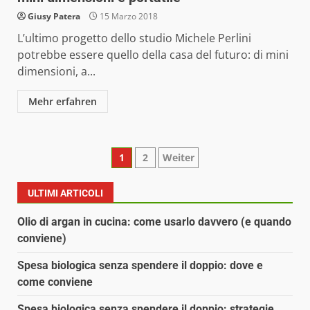
Giusy Patera
15 Marzo 2018
L’ultimo progetto dello studio Michele Perlini
potrebbe essere quello della casa del futuro: di mini
dimensioni, a...
Mehr erfahren
Paginazione
1
2
Weiter
degli
ULTIMI ARTICOLI
articoli
Olio di argan in cucina: come usarlo davvero (e quando
conviene)
Spesa biologica senza spendere il doppio: dove e
come conviene
Spesa biologica senza spendere il doppio: strategie