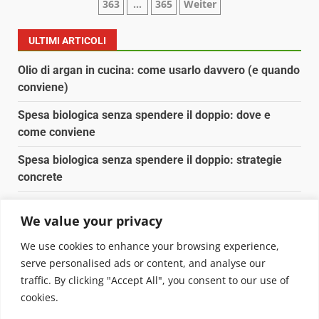
363
…
365
Weiter
degli
articoli
ULTIMI ARTICOLI
Olio di argan in cucina: come usarlo davvero (e quando
conviene)
Spesa biologica senza spendere il doppio: dove e
come conviene
Spesa biologica senza spendere il doppio: strategie
concrete
Orto domestico per principianti: cosa coltivare in 2 mq
We value your privacy
Pulizia naturale della casa: 3 ingredienti che
We use cookies to enhance your browsing experience,
sostituiscono 10 prodotti chimici
serve personalised ads or content, and analyse our
traffic. By clicking "Accept All", you consent to our use of
Copyright © 2025 Biopianeta.it proprietà di Jws Media
cookies.
Srl - Via Cavour 310 - 00184 Roma - P.Iva 17132921002