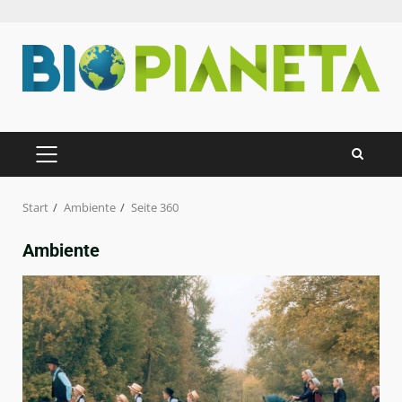
Zum
Inhalt
springen
PRIMÄRES
MENÜ
Start
Ambiente
Seite 360
Ambiente