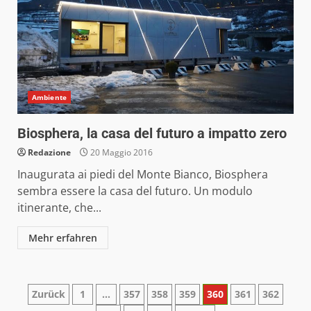
Ambiente
Biosphera, la casa del futuro a impatto zero
Redazione
20 Maggio 2016
Inaugurata ai piedi del Monte Bianco, Biosphera
sembra essere la casa del futuro. Un modulo
itinerante, che...
Mehr erfahren
Paginazione
Zurück
1
…
357
358
359
360
361
362