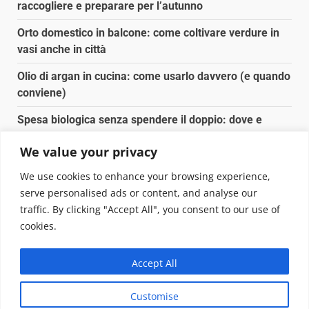
raccogliere e preparare per l’autunno
Orto domestico in balcone: come coltivare verdure in
vasi anche in città
Olio di argan in cucina: come usarlo davvero (e quando
conviene)
Spesa biologica senza spendere il doppio: dove e
come conviene
We value your privacy
Spesa biologica senza spendere il doppio: strategie
We use cookies to enhance your browsing experience,
concrete
serve personalised ads or content, and analyse our
traffic. By clicking "Accept All", you consent to our use of
Copyright © 2025 Biopianeta.it proprietà di Jws Media
cookies.
Srl - Via Cavour 310 - 00184 Roma - P.Iva 17132921002
Questo blog non è una testata giornalistica, in quanto
Accept All
viene aggiornato senza alcuna periodicità. Non può
pertanto considerarsi un prodotto editoriale ai sensi
Customise
della legge n. 62 del 07.03.2001
|
DarkNews
von AF