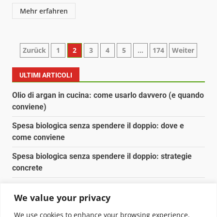
Mehr erfahren
Paginazione
Zurück
1
2
3
4
5
…
174
Weiter
degli
ULTIMI ARTICOLI
articoli
Olio di argan in cucina: come usarlo davvero (e quando
conviene)
Spesa biologica senza spendere il doppio: dove e
come conviene
Spesa biologica senza spendere il doppio: strategie
concrete
Orto domestico per principianti: cosa coltivare in 2 mq
We value your privacy
Pulizia naturale della casa: 3 ingredienti che
We use cookies to enhance your browsing experience,