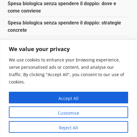
Spesa biologica senza spendere il doppio: dove e
come conviene
Spesa biologica senza spendere il doppio: strategie
concrete
Orto domestico per principianti: cosa coltivare in 2 mq
We value your privacy
Pulizia naturale della casa: 3 ingredienti che
We use cookies to enhance your browsing experience,
sostituiscono 10 prodotti chimici
serve personalised ads or content, and analyse our
traffic. By clicking "Accept All", you consent to our use of
Copyright © 2025 Biopianeta.it proprietà di Jws Media
cookies.
Srl - Via Cavour 310 - 00184 Roma - P.Iva 17132921002
Questo blog non è una testata giornalistica, in quanto
Accept All
viene aggiornato senza alcuna periodicità. Non può
pertanto considerarsi un prodotto editoriale ai sensi
Customise
della legge n. 62 del 07.03.2001
|
DarkNews
von AF
themes.
Reject All