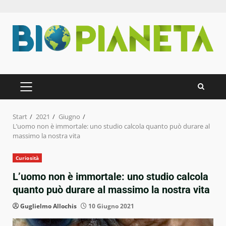
Zum
Inhalt
springen
PRIMÄRES
MENÜ
Start
2021
Giugno
L’uomo non è immortale: uno studio calcola quanto può durare al
massimo la nostra vita
Curiosità
L’uomo non è immortale: uno studio calcola
quanto può durare al massimo la nostra vita
Guglielmo Allochis
10 Giugno 2021