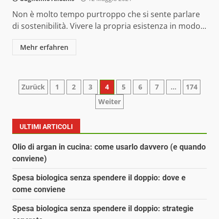
Non è molto tempo purtroppo che si sente parlare
di sostenibilità. Vivere la propria esistenza in modo...
Mehr erfahren
Paginazione
Zurück
1
2
3
4
5
6
7
…
174
Weiter
degli
articoli
ULTIMI ARTICOLI
Olio di argan in cucina: come usarlo davvero (e quando
conviene)
Spesa biologica senza spendere il doppio: dove e
come conviene
Spesa biologica senza spendere il doppio: strategie