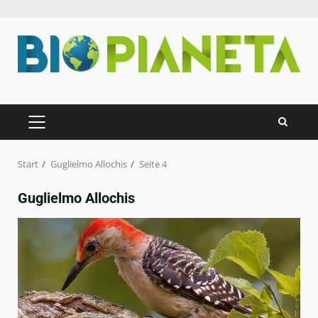
Zum
Inhalt
springen
PRIMÄRES
MENÜ
Start
Guglielmo Allochis
Seite 4
Guglielmo Allochis