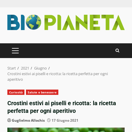
Zum
Inhalt
springen
PRIMÄRES
MENÜ
Start
2021
Giugno
Crostini estivi ai piselli e ricotta: la ricetta perfetta per ogni
aperitivo
Curiosità
Salute e benessere
Crostini estivi ai piselli e ricotta: la ricetta
perfetta per ogni aperitivo
Guglielmo Allochis
17 Giugno 2021