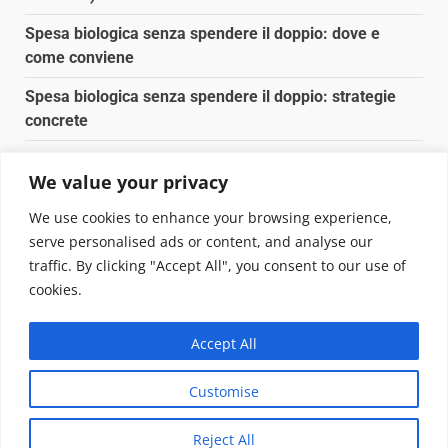
Spesa biologica senza spendere il doppio: dove e
come conviene
Spesa biologica senza spendere il doppio: strategie
concrete
Orto domestico per principianti: cosa coltivare in 2 mq
We value your privacy
Pulizia naturale della casa: 3 ingredienti che
We use cookies to enhance your browsing experience,
sostituiscono 10 prodotti chimici
serve personalised ads or content, and analyse our
traffic. By clicking "Accept All", you consent to our use of
Copyright © 2025 Biopianeta.it proprietà di Jws Media
cookies.
Srl - Via Cavour 310 - 00184 Roma - P.Iva 17132921002
Questo blog non è una testata giornalistica, in quanto
Accept All
viene aggiornato senza alcuna periodicità. Non può
pertanto considerarsi un prodotto editoriale ai sensi
Customise
della legge n. 62 del 07.03.2001
|
DarkNews
von AF
themes.
Reject All