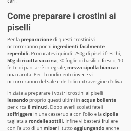
cari.
Come preparare i crostini ai
piselli
Per la
preparazione
di questi crostini vi
occorreranno pochi
ingredienti facilmente
reperibili.
Procuratevi quindi: 250g di piselli freschi,
50g di ricotta vaccina
, 30 foglie di basilico fresco, 10
fette di pancarrè integrale,
mezza cipolla bianca
e
una carota. Per il condimento invece vi
occorreranno del sale e dell’olio extravergine d’oliva.
Iniziate a preparare i vostri crostini ai piselli
lessando
proprio questi ultimi in
acqua bollente
per circa
8 minuti
. Dopo averli scolati fateli
soffriggere
in una casseruola con l’olio e la
cipolla
tagliata a
rondelle sottili.
Infine vi basterà frullare
con l’aiuto di un
mixer
il tutto
aggiungendo
anche