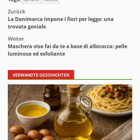
Beitragsnavigation
Zurück
La Danimarca impone i fiori per legge: una
trovata geniale
Weiter
Maschera viso fai da te a base di albicocca: pelle
luminosa ed esfoliante
VERWANDTE GESCHICHTEN