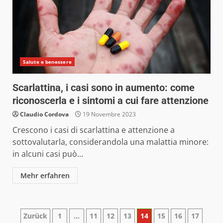
Salute e benessere
Scarlattina, i casi sono in aumento: come
riconoscerla e i sintomi a cui fare attenzione
Claudio Cordova
19 Novembre 2023
Crescono i casi di scarlattina e attenzione a
sottovalutarla, considerandola una malattia minore:
in alcuni casi può...
Mehr erfahren
Paginazione
Zurück
1
…
11
12
13
14
15
16
17