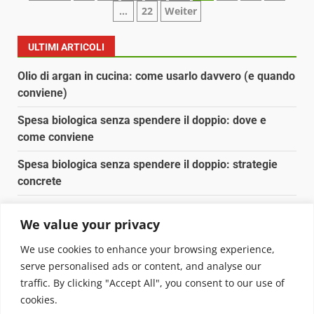
…
22
Weiter
degli
articoli
ULTIMI ARTICOLI
Olio di argan in cucina: come usarlo davvero (e quando
conviene)
Spesa biologica senza spendere il doppio: dove e
come conviene
Spesa biologica senza spendere il doppio: strategie
concrete
Orto domestico per principianti: cosa coltivare in 2 mq
We value your privacy
Pulizia naturale della casa: 3 ingredienti che
We use cookies to enhance your browsing experience,
sostituiscono 10 prodotti chimici
serve personalised ads or content, and analyse our
traffic. By clicking "Accept All", you consent to our use of
Copyright © 2025 Biopianeta.it proprietà di Jws Media
cookies.
Srl - Via Cavour 310 - 00184 Roma - P.Iva 17132921002