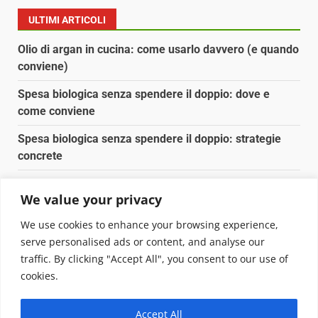
ULTIMI ARTICOLI
Olio di argan in cucina: come usarlo davvero (e quando
conviene)
Spesa biologica senza spendere il doppio: dove e
come conviene
Spesa biologica senza spendere il doppio: strategie
concrete
Orto domestico per principianti: cosa coltivare in 2 mq
We value your privacy
Pulizia naturale della casa: 3 ingredienti che
We use cookies to enhance your browsing experience,
sostituiscono 10 prodotti chimici
serve personalised ads or content, and analyse our
traffic. By clicking "Accept All", you consent to our use of
Copyright © 2025 Biopianeta.it proprietà di Jws Media
cookies.
Srl - Via Cavour 310 - 00184 Roma - P.Iva 17132921002
Questo blog non è una testata giornalistica, in quanto
Accept All