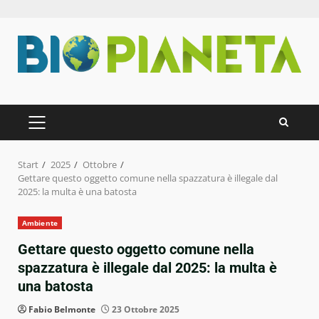
Zum
Inhalt
springen
PRIMÄRES
MENÜ
Start
2025
Ottobre
Gettare questo oggetto comune nella spazzatura è illegale dal
2025: la multa è una batosta
Ambiente
Gettare questo oggetto comune nella
spazzatura è illegale dal 2025: la multa è
una batosta
Fabio Belmonte
23 Ottobre 2025