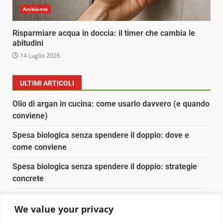
Ambiente
Risparmiare acqua in doccia: il timer che cambia le
abitudini
14 Luglio 2026
ULTIMI ARTICOLI
Olio di argan in cucina: come usarlo davvero (e quando
conviene)
Spesa biologica senza spendere il doppio: dove e
come conviene
Spesa biologica senza spendere il doppio: strategie
concrete
Orto domestico per principianti: cosa coltivare in 2 mq
We value your privacy
Pulizia naturale della casa: 3 ingredienti che