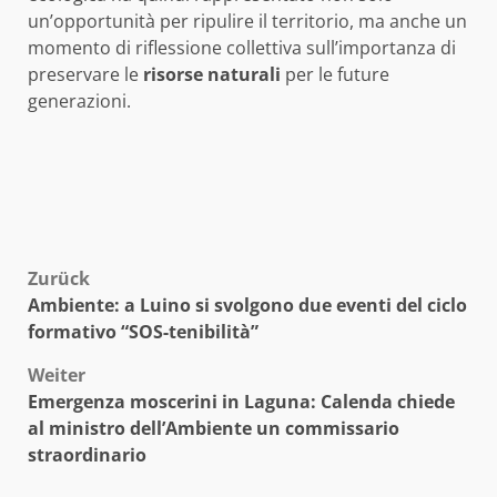
un’opportunità per ripulire il territorio, ma anche un
momento di riflessione collettiva sull’importanza di
preservare le
risorse naturali
per le future
generazioni.
Beitragsnavigation
Zurück
Ambiente: a Luino si svolgono due eventi del ciclo
formativo “SOS-tenibilità”
Weiter
Emergenza moscerini in Laguna: Calenda chiede
al ministro dell’Ambiente un commissario
straordinario