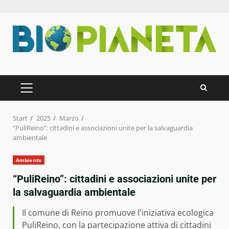
Zum
Inhalt
springen
PRIMÄRES
MENÜ
Start
2025
Marzo
“PuliReino”: cittadini e associazioni unite per la salvaguardia
ambientale
Ambiente
“PuliReino”: cittadini e associazioni unite per
la salvaguardia ambientale
Il comune di Reino promuove l'iniziativa ecologica
PuliReino, con la partecipazione attiva di cittadini