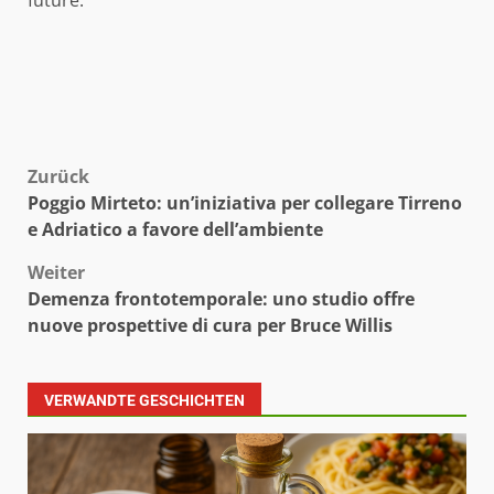
future.
Beitragsnavigation
Zurück
Poggio Mirteto: un’iniziativa per collegare Tirreno
e Adriatico a favore dell’ambiente
Weiter
Demenza frontotemporale: uno studio offre
nuove prospettive di cura per Bruce Willis
VERWANDTE GESCHICHTEN