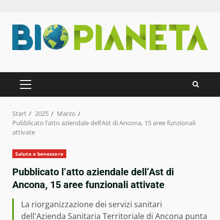
Zum
Inhalt
springen
PRIMÄRES
MENÜ
Start
2025
Marzo
Pubblicato l’atto aziendale dell’Ast di Ancona, 15 aree funzionali
attivate
Salute e benessere
Pubblicato l’atto aziendale dell’Ast di
Ancona, 15 aree funzionali attivate
La riorganizzazione dei servizi sanitari
dell'Azienda Sanitaria Territoriale di Ancona punta