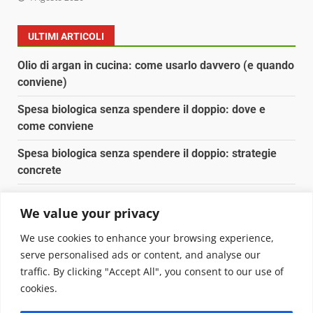
ULTIMI ARTICOLI
Olio di argan in cucina: come usarlo davvero (e quando
conviene)
Spesa biologica senza spendere il doppio: dove e
come conviene
Spesa biologica senza spendere il doppio: strategie
concrete
Orto domestico per principianti: cosa coltivare in 2 mq
We value your privacy
Pulizia naturale della casa: 3 ingredienti che
We use cookies to enhance your browsing experience,
sostituiscono 10 prodotti chimici
serve personalised ads or content, and analyse our
traffic. By clicking "Accept All", you consent to our use of
Copyright © 2025 Biopianeta.it proprietà di Jws Media
cookies.
Srl - Via Cavour 310 - 00184 Roma - P.Iva 17132921002