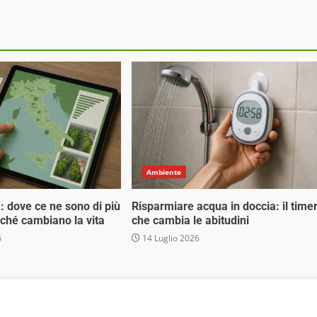
Ambiente
tà: dove ce ne sono di più
Risparmiare acqua in doccia: il time
erché cambiano la vita
che cambia le abitudini
6
14 Luglio 2026
 Media Srl - Via Cavour 310 - 00184 Roma - P.Iva 17132921002
. Non può pertanto considerarsi un prodotto editoriale ai s