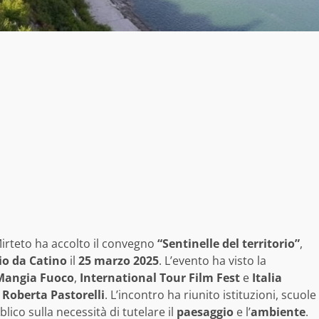
Mirteto ha accolto il convegno
“Sentinelle del territorio”
,
io da Catino
il
25 marzo 2025
. L’evento ha visto la
Mangia Fuoco
,
International Tour Film Fest
e
Italia
 Roberta Pastorelli
. L’incontro ha riunito istituzioni, scuole
blico sulla necessità di tutelare il
paesaggio
e l’
ambiente
.