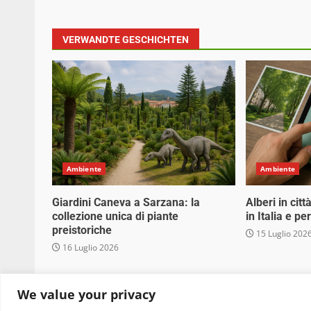
VERWANDTE GESCHICHTEN
Ambiente
Ambiente
Giardini Caneva a Sarzana: la
Alberi in cit
collezione unica di piante
in Italia e p
preistoriche
15 Luglio 202
16 Luglio 2026
Copyright © 2025 Biopianeta.it proprietà di Jws
We value your privacy
quanto viene aggiornato senza alcuna periodicità