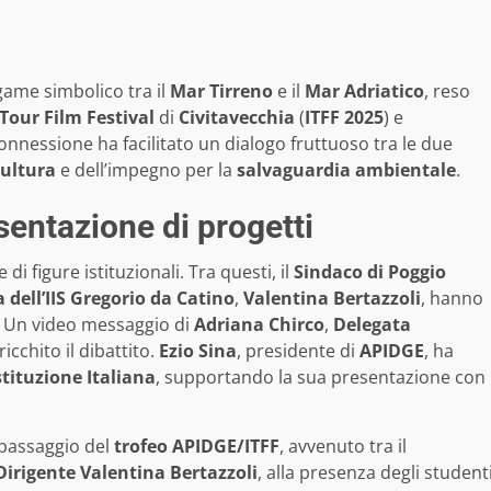
egame simbolico tra il
Mar Tirreno
e il
Mar Adriatico
, reso
Tour Film Festival
di
Civitavecchia
(
ITFF 2025
) e
onnessione ha facilitato un dialogo fruttuoso tra le due
cultura
e dell’impegno per la
salvaguardia ambientale
.
esentazione di progetti
i figure istituzionali. Tra questi, il
Sindaco di Poggio
 dell’IIS Gregorio da Catino
,
Valentina Bertazzoli
, hanno
e. Un video messaggio di
Adriana Chirco
,
Delegata
icchito il dibattito.
Ezio Sina
, presidente di
APIDGE
, ha
stituzione Italiana
, supportando la sua presentazione con
 passaggio del
trofeo APIDGE/ITFF
, avvenuto tra il
Dirigente Valentina Bertazzoli
, alla presenza degli student