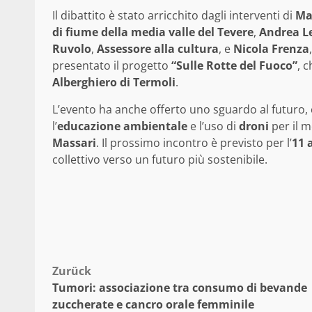
Il dibattito è stato arricchito dagli interventi di
Ma
di fiume della media valle del Tevere
,
Andrea L
Ruvolo
,
Assessore alla cultura
, e
Nicola Frenza
presentato il progetto
“Sulle Rotte del Fuoco”
, c
Alberghiero di Termoli
.
L’evento ha anche offerto uno sguardo al futuro
l’
educazione ambientale
e l’uso di
droni
per il m
Massari
. Il prossimo incontro è previsto per l’
11 
collettivo verso un futuro più sostenibile.
Beitragsnavigation
Zurück
Tumori: associazione tra consumo di bevande
zuccherate e cancro orale femminile