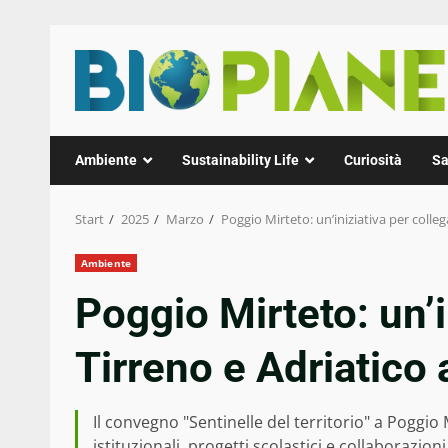
Zum
Inhalt
springen
Ambiente
Sustainability Life
Curiosità
Sa
Start
2025
Marzo
Poggio Mirteto: un’iniziativa per colle
Ambiente
Poggio Mirteto: un’i
Tirreno e Adriatico 
Il convegno "Sentinelle del territorio" a Poggi
istituzionali, progetti scolastici e collaborazioni