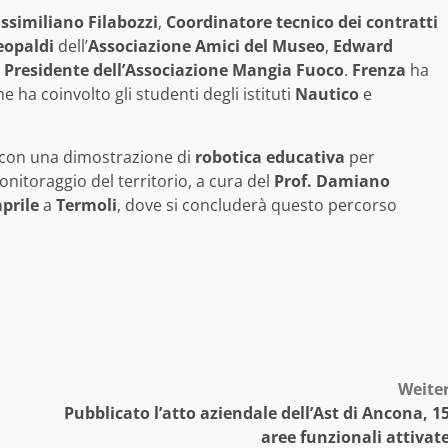
ssimiliano Filabozzi
,
Coordinatore tecnico dei contratti
eopaldi
dell’
Associazione Amici del Museo
,
Edward
,
Presidente dell’Associazione Mangia Fuoco
.
Frenza
ha
he ha coinvolto gli studenti degli istituti
Nautico
e
, con una dimostrazione di
robotica educativa
per
onitoraggio del territorio, a cura del
Prof. Damiano
aprile
a
Termoli
, dove si concluderà questo percorso
Weite
Pubblicato l’atto aziendale dell’Ast di Ancona, 1
aree funzionali attivat