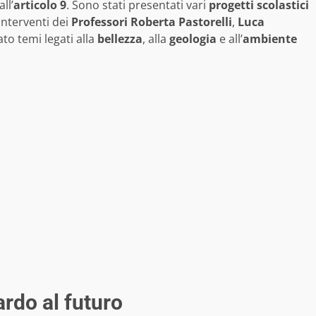
ll’
articolo 9
. Sono stati presentati vari
progetti scolastici
interventi dei
Professori Roberta Pastorelli
,
Luca
ato temi legati alla
bellezza
, alla
geologia
e all’
ambiente
ardo al futuro