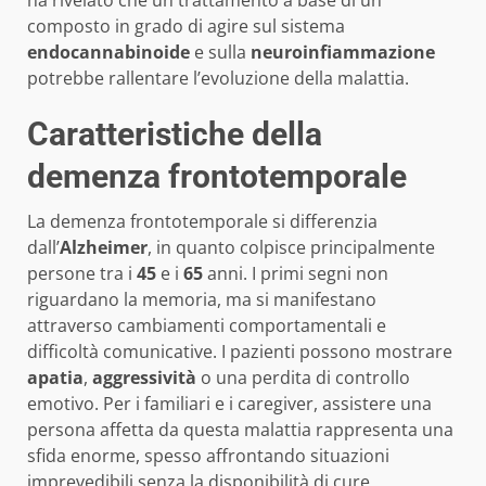
ha rivelato che un trattamento a base di un
composto in grado di agire sul sistema
endocannabinoide
e sulla
neuroinfiammazione
potrebbe rallentare l’evoluzione della malattia.
Caratteristiche della
demenza frontotemporale
La demenza frontotemporale si differenzia
dall’
Alzheimer
, in quanto colpisce principalmente
persone tra i
45
e i
65
anni. I primi segni non
riguardano la memoria, ma si manifestano
attraverso cambiamenti comportamentali e
difficoltà comunicative. I pazienti possono mostrare
apatia
,
aggressività
o una perdita di controllo
emotivo. Per i familiari e i caregiver, assistere una
persona affetta da questa malattia rappresenta una
sfida enorme, spesso affrontando situazioni
imprevedibili senza la disponibilità di cure