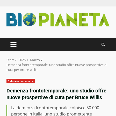
Zum
Inhalt
springen
PRIMÄRES
MENÜ
Start
2025
Marzo
Demenza frontotemporale: uno studio offre nuove prospettive di
cura per Bruce Willis
Salute e benessere
Demenza frontotemporale: uno studio offre
nuove prospettive di cura per Bruce Willis
La demenza frontotemporale colpisce 50.000
persone in Italia; uno studio promettente