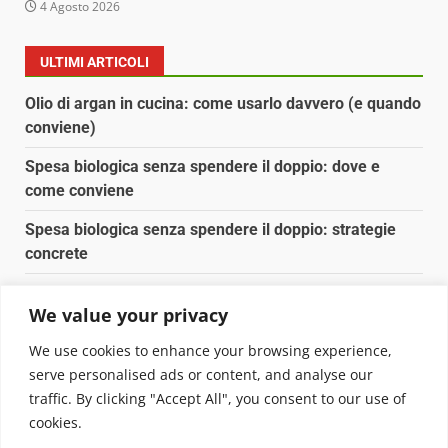
4 Agosto 2026
ULTIMI ARTICOLI
Olio di argan in cucina: come usarlo davvero (e quando
conviene)
Spesa biologica senza spendere il doppio: dove e
come conviene
Spesa biologica senza spendere il doppio: strategie
concrete
Orto domestico per principianti: cosa coltivare in 2 mq
We value your privacy
Pulizia naturale della casa: 3 ingredienti che
We use cookies to enhance your browsing experience,
sostituiscono 10 prodotti chimici
serve personalised ads or content, and analyse our
traffic. By clicking "Accept All", you consent to our use of
Copyright © 2025 Biopianeta.it proprietà di Jws Media
cookies.
Srl - Via Cavour 310 - 00184 Roma - P.Iva 17132921002