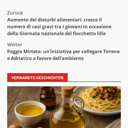
Beitragsnavigation
Zurück
Aumento dei disturbi alimentari: cresce il
numero di casi gravi tra i giovani in occasione
della Giornata nazionale del fiocchetto lilla
Weiter
Poggio Mirteto: un’iniziativa per collegare Tirreno
e Adriatico a favore dell’ambiente
VERWANDTE GESCHICHTEN