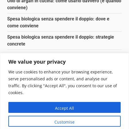
Olio di argan in cucina: come usarlo davvero (e quando
conviene)
Spesa biologica senza spendere il doppio: dove e
come conviene
Spesa biologica senza spendere il doppio: strategie
concrete
Orto domestico per principianti: cosa coltivare in 2 mq
We value your privacy
Pulizia naturale della casa: 3 ingredienti che
We use cookies to enhance your browsing experience,
sostituiscono 10 prodotti chimici
serve personalised ads or content, and analyse our
traffic. By clicking "Accept All", you consent to our use of
Copyright © 2025 Biopianeta.it proprietà di Jws Media
cookies.
Srl - Via Cavour 310 - 00184 Roma - P.Iva 17132921002
Questo blog non è una testata giornalistica, in quanto
Accept All
viene aggiornato senza alcuna periodicità. Non può
pertanto considerarsi un prodotto editoriale ai sensi
Customise
della legge n. 62 del 07.03.2001
|
DarkNews
von AF