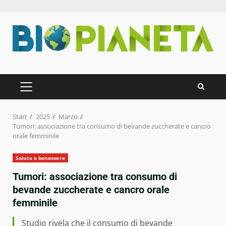
Zum
Inhalt
springen
PRIMÄRES
MENÜ
Start
2025
Marzo
Tumori: associazione tra consumo di bevande zuccherate e cancro
orale femminile
Salute e benessere
Tumori: associazione tra consumo di
bevande zuccherate e cancro orale
femminile
Studio rivela che il consumo di bevande