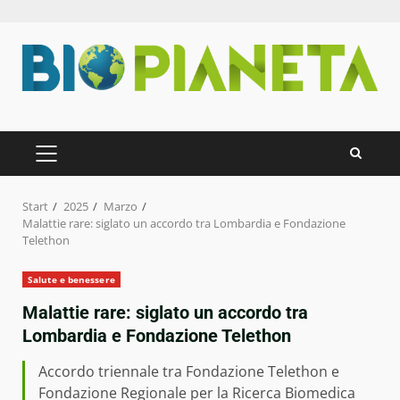
Zum
Inhalt
springen
PRIMÄRES
MENÜ
Start
2025
Marzo
Malattie rare: siglato un accordo tra Lombardia e Fondazione
Telethon
Salute e benessere
Malattie rare: siglato un accordo tra
Lombardia e Fondazione Telethon
Accordo triennale tra Fondazione Telethon e
Fondazione Regionale per la Ricerca Biomedica