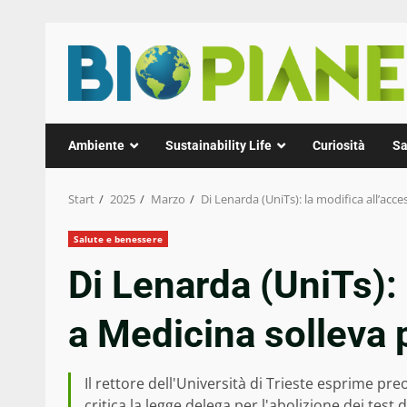
Zum
Inhalt
springen
Ambiente
Sustainability Life
Curiosità
Sa
Start
2025
Marzo
Di Lenarda (UniTs): la modifica all’acc
Salute e benessere
Di Lenarda (UniTs): 
a Medicina solleva
Il rettore dell'Università di Trieste esprime pr
critica la legge delega per l'abolizione dei test 