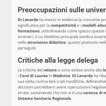
Preoccupazioni sulle univer
Di Lenarda
ha messo in evidenza la crescente pr
significativa per la
competitività
e i
modelli educ
formazione
, sottolineando come spesso queste is
stranieri, il cui obiettivo principale sembra essere
nello
strumento didattico
, quanto piuttosto nel
perseguiti.
Critiche alla legge delega
Le critiche del
rettore
si sono estese anche alla
l
i
Corsi di Laurea
in
Medicina
.
Di Lenarda
ha riba
sua netta contrarietà a tali modifiche, definendole
decisioni potrebbero avere ripercussioni negative
errate, sostenendo che non vi è una
carenza di 
Sistema Sanitario Regionale
.