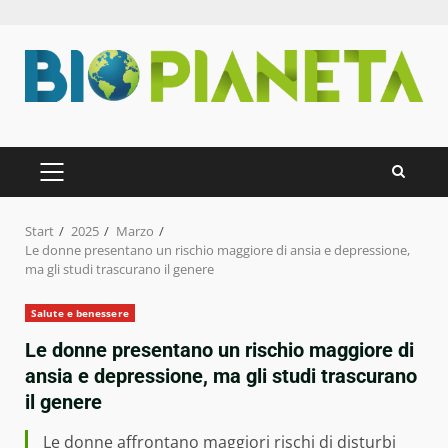
Zum
Inhalt
springen
PRIMÄRES
MENÜ
Start
2025
Marzo
Le donne presentano un rischio maggiore di ansia e depressione,
ma gli studi trascurano il genere
Salute e benessere
Le donne presentano un rischio maggiore di
ansia e depressione, ma gli studi trascurano
il genere
Le donne affrontano maggiori rischi di disturbi