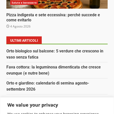
Salute e benessere
Pizza indigesta e sete eccessiva: perché succede e
come evitarlo
4 Agosto 2026
ULTIMI ARTICOLI
Orto biologico sul balcone: 5 verdure che crescono in
vaso senza fatica
Fava cottora: la leguminosa dimenticata che cresce
ovunque (e nutre bene)
Orto e giardino: calendario di semina agosto-
settembre 2026
Nancy la tartaruga torna libera in Adriatico
We value your privacy
Fava cottora: come cucinarla, quando è di stagione e
We use cookies to enhance your browsing experience,