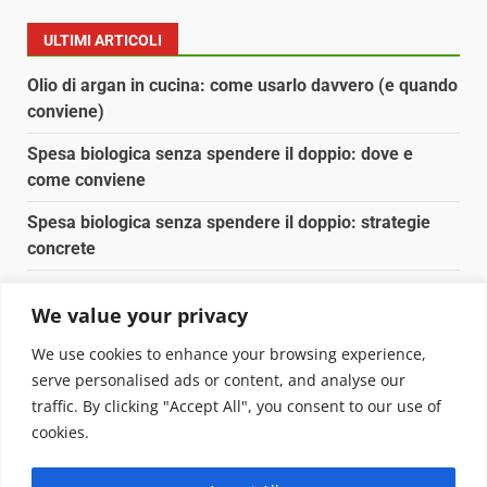
ULTIMI ARTICOLI
Olio di argan in cucina: come usarlo davvero (e quando
conviene)
Spesa biologica senza spendere il doppio: dove e
come conviene
Spesa biologica senza spendere il doppio: strategie
concrete
Orto domestico per principianti: cosa coltivare in 2 mq
We value your privacy
Pulizia naturale della casa: 3 ingredienti che
We use cookies to enhance your browsing experience,
sostituiscono 10 prodotti chimici
serve personalised ads or content, and analyse our
traffic. By clicking "Accept All", you consent to our use of
Copyright © 2025 Biopianeta.it proprietà di Jws Media
cookies.
Srl - Via Cavour 310 - 00184 Roma - P.Iva 17132921002
Questo blog non è una testata giornalistica, in quanto