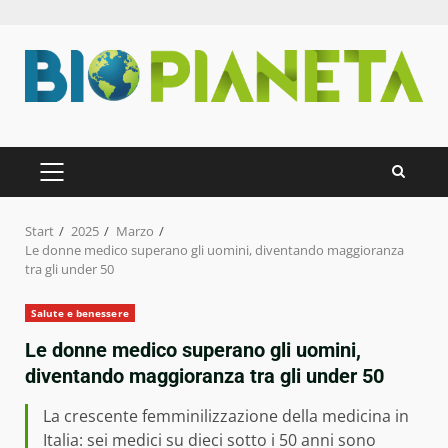
Zum
Inhalt
springen
PRIMÄRES
MENÜ
Start
2025
Marzo
Le donne medico superano gli uomini, diventando maggioranza
tra gli under 50
Salute e benessere
Le donne medico superano gli uomini,
diventando maggioranza tra gli under 50
La crescente femminilizzazione della medicina in
Italia: sei medici su dieci sotto i 50 anni sono