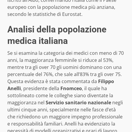
iscritti all’Albo, confermando l’Italia come il Paese
europeo con la popolazione medica più anziana,
secondo le statistiche di Eurostat.
Analisi della popolazione
medica italiana
Se si esamina la categoria dei medici con meno di 70
anni, la maggioranza femminile si riduce al 53%,
mentre tra gli over 70 gli uomini dominano con una
percentuale del 76%, che sale all’83% tra gli over 75.
Questa evidenza è stata commentata da
Filippo
Anelli
, presidente della
Fnomceo
, il quale ha
sottolineato come le colleghe siano diventate la
maggioranza nel
Servizio sanitario nazionale
negli
ultimi cinque anni, specialmente nelle fasce d’età
che richiedono un maggiore impegno professionale
e responsabilità familiari. Anelli ha evidenziato la
necessità di modelli organizzativi e orari di lavoro