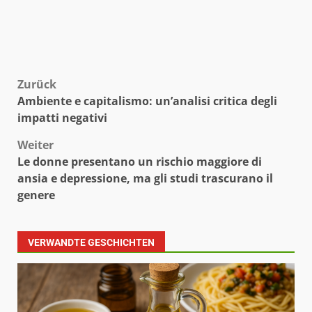
Beitragsnavigation
Zurück
Ambiente e capitalismo: un’analisi critica degli
impatti negativi
Weiter
Le donne presentano un rischio maggiore di
ansia e depressione, ma gli studi trascurano il
genere
VERWANDTE GESCHICHTEN