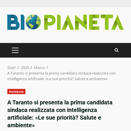
Zum
Inhalt
springen
PRIMÄRES
MENÜ
Start
2025
Marzo
A Taranto si presenta la prima candidata sindaca realizzata con
intelligenza artificiale: «Le sue priorità? Salute e ambiente»
Ambiente
A Taranto si presenta la prima candidata
sindaca realizzata con intelligenza
artificiale: «Le sue priorità? Salute e
ambiente»