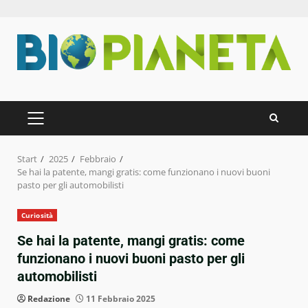
Zum
Inhalt
springen
PRIMÄRES
MENÜ
Start
2025
Febbraio
Se hai la patente, mangi gratis: come funzionano i nuovi buoni
pasto per gli automobilisti
Curiosità
Se hai la patente, mangi gratis: come
funzionano i nuovi buoni pasto per gli
automobilisti
Redazione
11 Febbraio 2025