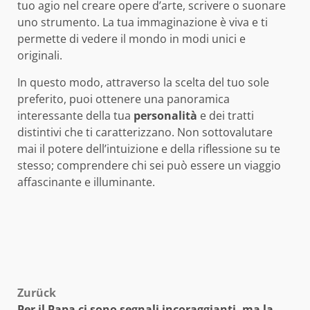
tuo agio nel creare opere d’arte, scrivere o suonare
uno strumento. La tua immaginazione è viva e ti
permette di vedere il mondo in modi unici e
originali.
In questo modo, attraverso la scelta del tuo sole
preferito, puoi ottenere una panoramica
interessante della tua
personalità
e dei tratti
distintivi che ti caratterizzano. Non sottovalutare
mai il potere dell’intuizione e della riflessione su te
stesso; comprendere chi sei può essere un viaggio
affascinante e illuminante.
Beitragsnavigation
Zurück
Per il Papa ci sono segnali incoraggianti, ma la