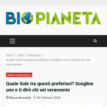
Zum
Inhalt
springen
PRIMÄRES
MENÜ
Start
2025
Febbraio
Quale Sole tra questi preferisci? Scegline uno e ti dirò chi sei
veramente
Salute e benessere
Quale Sole tra questi preferisci? Scegline
uno e ti dirò chi sei veramente
Rocco Grimaldi
20 Febbraio 2025