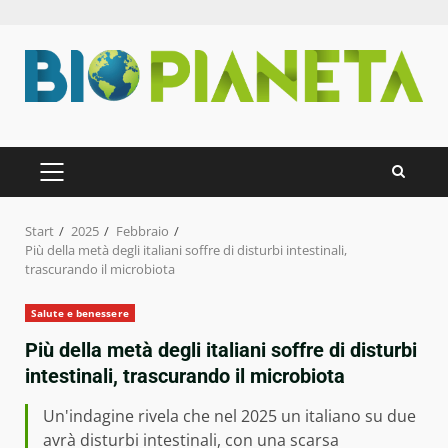
Zum
Inhalt
springen
PRIMÄRES
MENÜ
Start
2025
Febbraio
Più della metà degli italiani soffre di disturbi intestinali,
trascurando il microbiota
Salute e benessere
Più della metà degli italiani soffre di disturbi
intestinali, trascurando il microbiota
Un'indagine rivela che nel 2025 un italiano su due
avrà disturbi intestinali, con una scarsa