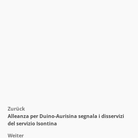
Beitragsnavigation
Zurück
Alleanza per Duino-Aurisina segnala i disservizi
del servizio Isontina
Weiter