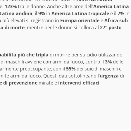
el
123%
tra le donne. Anche altre aree dell’
America Latina
Latina andina
, il
9%
in
America Latina tropicale
e il
7%
in
tà più elevati si registrano in
Europa orientale
e
Africa sub-
sa di morte
, mentre per le donne si colloca al
27° posto
.
abilità più che tripla
di morire per suicidio utilizzando
idi maschili avviene con armi da fuoco, contro il
3%
delle
olarmente preoccupante, con il
55%
dei suicidi maschili e
ite armi da fuoco. Questi dati sottolineano l’
urgenza
di
e di prevenzione
mirate e
interventi efficaci
.