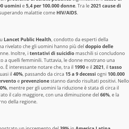
00 uomini
e
5,4 per 100.000 donne
. Tra le
2021 cause di
 superando malattie come
HIV/AIDS
.
su
Lancet Public Health
, condotto da esperti della
a rivelato che gli uomini hanno più del
doppio delle
nne. Inoltre, i
tentativi di suicidio
maschili si concludono
o a quelli femminili. Tuttavia, le donne mostrano una
io. È interessante notare che, tra il
1990
e il
2021
, il
tasso
uasi il
40%
, passando da circa
15 a 9 decessi
ogni
100.000
ervento
e
prevenzione
stanno dando risultati positivi. Nello
50%
, mentre per gli uomini la riduzione è stata di circa il
rato il calo maggiore, con una diminuzione del
66%
, e la
erno della regione.
o mostrato un incremento del
39%
in
America Latina