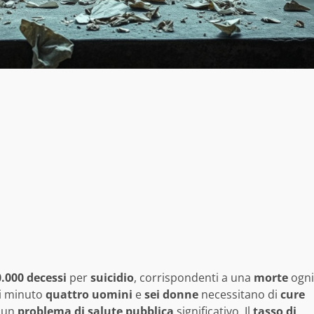
.000 decessi
per
suicidio
, corrispondenti a una
morte
ogni
ni minuto
quattro uomini
e
sei donne
necessitano di
cure
 un
problema di salute pubblica
significativo. Il
tasso di