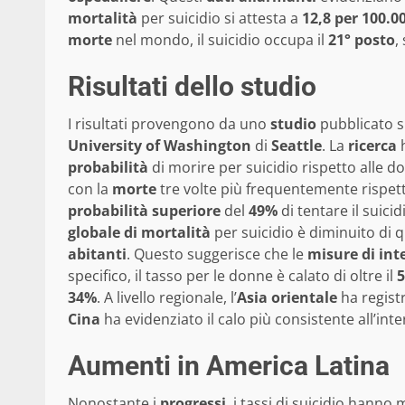
mortalità
per suicidio si attesta a
12,8 per 100.0
morte
nel mondo, il suicidio occupa il
21° posto
,
Risultati dello studio
I risultati provengono da uno
studio
pubblicato 
University of Washington
di
Seattle
. La
ricerca
h
probabilità
di morire per suicidio rispetto alle do
con la
morte
tre volte più frequentemente rispett
probabilità superiore
del
49%
di tentare il suicid
globale di mortalità
per suicidio è diminuito di q
abitanti
. Questo suggerisce che le
misure di int
specifico, il tasso per le donne è calato di oltre il
34%
. A livello regionale, l’
Asia orientale
ha regist
Cina
ha evidenziato il calo più consistente all’int
Aumenti in America Latina
Nonostante i
progressi
, i tassi di suicidio hann