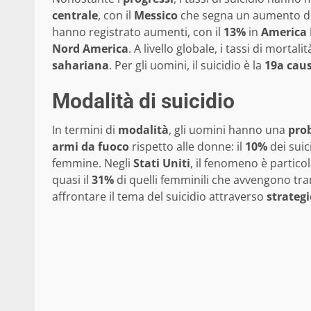
centrale
, con il
Messico
che segna un aumento d
hanno registrato aumenti, con il
13%
in
America 
Nord America
. A livello globale, i tassi di mortali
sahariana
. Per gli uomini, il suicidio è la
19a cau
Modalità di suicidio
In termini di
modalità
, gli uomini hanno una
prob
armi da fuoco
rispetto alle donne: il
10%
dei suic
femmine. Negli
Stati Uniti
, il fenomeno è partic
quasi il
31%
di quelli femminili che avvengono tram
affrontare il tema del suicidio attraverso
strategi