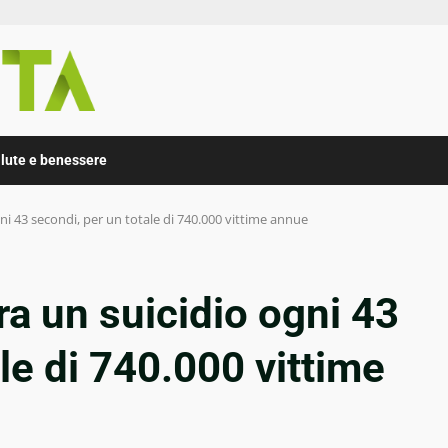
lute e benessere
ni 43 secondi, per un totale di 740.000 vittime annue
ra un suicidio ogni 43
le di 740.000 vittime