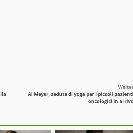
Weite
lla
Al Meyer, sedute di yoga per i piccoli pazient
oncologici in arriv