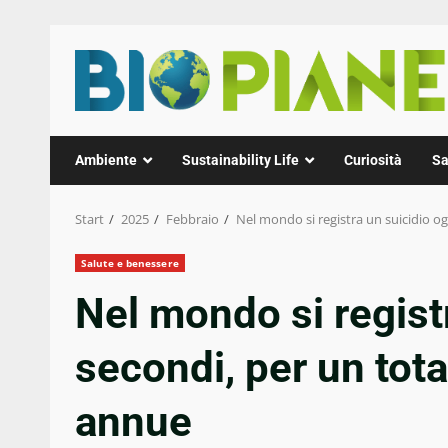
Zum
Inhalt
springen
Ambiente
Sustainability Life
Curiosità
Sa
Start
2025
Febbraio
Nel mondo si registra un suicidio og
Salute e benessere
Nel mondo si regist
secondi, per un tota
annue