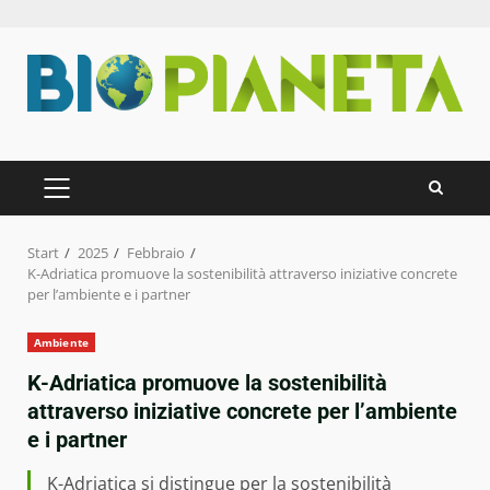
Zum
Inhalt
springen
PRIMÄRES
MENÜ
Start
2025
Febbraio
K-Adriatica promuove la sostenibilità attraverso iniziative concrete
per l’ambiente e i partner
Ambiente
K-Adriatica promuove la sostenibilità
attraverso iniziative concrete per l’ambiente
e i partner
K-Adriatica si distingue per la sostenibilità