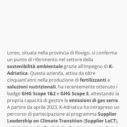
Loreo, situata nella provincia di Rovigo, si conferma
un punto di riferimento nel settore della
sostenibilità ambientale
grazie all’impegno di
K-
Adriatica
. Questa azienda, attiva da oltre
cinquant’anni nella produzione di
fertilizzanti
e
soluzioni nutrizionali
, ha recentemente ottenuto i
badge
GHG Scope 1&2
e
GHG Scope 3
, attestando la
propria capacità di gestire le
emissioni di gas serra
.
A partire da aprile 2023, K-Adriatica ha intrapreso un
percorso di partecipazione al programma
Supplier
Leadership on Climate Transition
(
Supplier LoCT
),