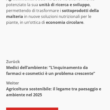
potenziato la sua
unità di ricerca e sviluppo
,
permettendo di trasformare i
sottoprodotti della
malteria
in nuove soluzioni nutrizionali per le
piante, in un’ottica di
economia circolare
.
Beitragsnavigation
Zurück
Medici dell’ambiente: “L’inquinamento da
farmaci e cosmetici è un problema crescente”
Weiter
Agricoltura sostenibile: il legame tra paesaggio e
ambiente nel 2025