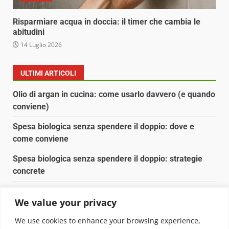
Risparmiare acqua in doccia: il timer che cambia le
abitudini
14 Luglio 2026
ULTIMI ARTICOLI
Olio di argan in cucina: come usarlo davvero (e quando
conviene)
Spesa biologica senza spendere il doppio: dove e
come conviene
Spesa biologica senza spendere il doppio: strategie
concrete
Orto domestico per principianti: cosa coltivare in 2 mq
We value your privacy
Pulizia naturale della casa: 3 ingredienti che
We use cookies to enhance your browsing experience,
sostituiscono 10 prodotti chimici