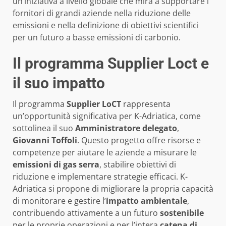
un’iniziativa a livello globale che mira a supportare i
fornitori di grandi aziende nella riduzione delle
emissioni e nella definizione di obiettivi scientifici
per un futuro a basse emissioni di carbonio.
Il programma Supplier Loct e
il suo impatto
Il programma
Supplier LoCT
rappresenta
un’opportunità significativa per K-Adriatica, come
sottolinea il suo
Amministratore delegato
,
Giovanni Toffoli
. Questo progetto offre risorse e
competenze per aiutare le aziende a misurare le
emissioni di gas serra
, stabilire obiettivi di
riduzione e implementare strategie efficaci. K-
Adriatica si propone di migliorare la propria capacità
di monitorare e gestire l’
impatto ambientale
,
contribuendo attivamente a un futuro
sostenibile
per le proprie operazioni e per l’intera
catena di