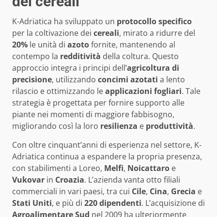
dei cereali
K-Adriatica ha sviluppato un
protocollo specifico
per la coltivazione dei
cereali
, mirato a ridurre del
20%
le unità di
azoto
fornite, mantenendo al
contempo la
redditività
della coltura. Questo
approccio integra i principi dell’
agricoltura di
precisione
, utilizzando
concimi azotati
a lento
rilascio e ottimizzando le
applicazioni fogliari
. Tale
strategia è progettata per fornire supporto alle
piante nei momenti di maggiore fabbisogno,
migliorando così la loro
resilienza
e
produttività
.
Con oltre cinquant’anni di esperienza nel settore, K-
Adriatica continua a espandere la propria presenza,
con stabilimenti a Loreo,
Melfi
,
Noicattaro
e
Vukovar
in
Croazia
. L’azienda vanta otto filiali
commerciali in vari paesi, tra cui
Cile
,
Cina
,
Grecia
e
Stati Uniti
, e più di
220 dipendenti
. L’acquisizione di
Agroalimentare Sud
nel 2009 ha ulteriormente