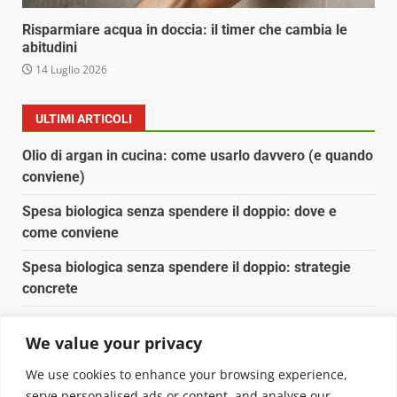
Risparmiare acqua in doccia: il timer che cambia le
abitudini
14 Luglio 2026
ULTIMI ARTICOLI
Olio di argan in cucina: come usarlo davvero (e quando
conviene)
Spesa biologica senza spendere il doppio: dove e
come conviene
Spesa biologica senza spendere il doppio: strategie
concrete
Orto domestico per principianti: cosa coltivare in 2 mq
We value your privacy
Pulizia naturale della casa: 3 ingredienti che
We use cookies to enhance your browsing experience,
sostituiscono 10 prodotti chimici
serve personalised ads or content, and analyse our