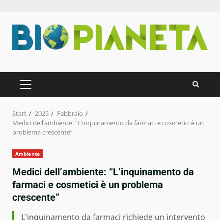
Zum
Inhalt
springen
PRIMÄRES
MENÜ
Start
2025
Febbraio
Medici dell’ambiente: “L’inquinamento da farmaci e cosmetici è un
problema crescente”
Ambiente
Medici dell’ambiente: “L’inquinamento da
farmaci e cosmetici è un problema
crescente”
L'inquinamento da farmaci richiede un intervento