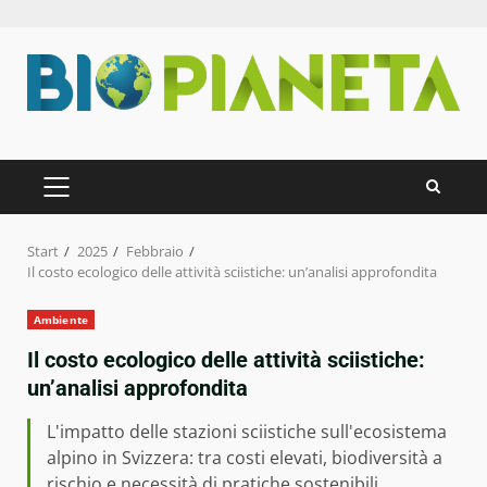
Zum
Inhalt
springen
PRIMÄRES
MENÜ
Start
2025
Febbraio
Il costo ecologico delle attività sciistiche: un’analisi approfondita
Ambiente
Il costo ecologico delle attività sciistiche:
un’analisi approfondita
L'impatto delle stazioni sciistiche sull'ecosistema
alpino in Svizzera: tra costi elevati, biodiversità a
rischio e necessità di pratiche sostenibili.