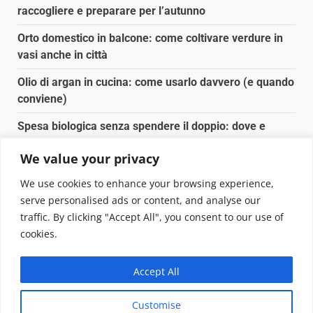
raccogliere e preparare per l’autunno
Orto domestico in balcone: come coltivare verdure in
vasi anche in città
Olio di argan in cucina: come usarlo davvero (e quando
conviene)
Spesa biologica senza spendere il doppio: dove e
come conviene
We value your privacy
Spesa biologica senza spendere il doppio: strategie
We use cookies to enhance your browsing experience,
concrete
serve personalised ads or content, and analyse our
traffic. By clicking "Accept All", you consent to our use of
Copyright © 2025 Biopianeta.it proprietà di Jws Media
cookies.
Srl - Via Cavour 310 - 00184 Roma - P.Iva 17132921002
Questo blog non è una testata giornalistica, in quanto
Accept All
viene aggiornato senza alcuna periodicità. Non può
pertanto considerarsi un prodotto editoriale ai sensi
Customise
della legge n. 62 del 07.03.2001
|
DarkNews
von AF