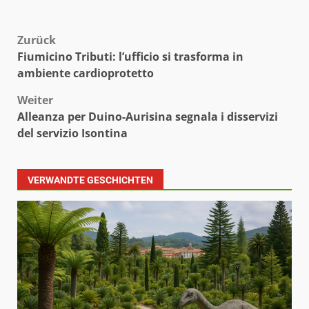
Beitragsnavigation
Zurück
Fiumicino Tributi: l’ufficio si trasforma in
ambiente cardioprotetto
Weiter
Alleanza per Duino-Aurisina segnala i disservizi
del servizio Isontina
VERWANDTE GESCHICHTEN