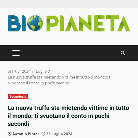
Zum
Inhalt
springen
PRIMÄRES
MENÜ
Start
2024
Luglio
La nuova truffa sta mietendo vittime in tutto il mondo: ti
svuotano il conto in pochi secondi
Tecnologia
La nuova truffa sta mietendo vittime in tutto
il mondo: ti svuotano il conto in pochi
secondi
Antonio Pinter
23 Luglio 2024