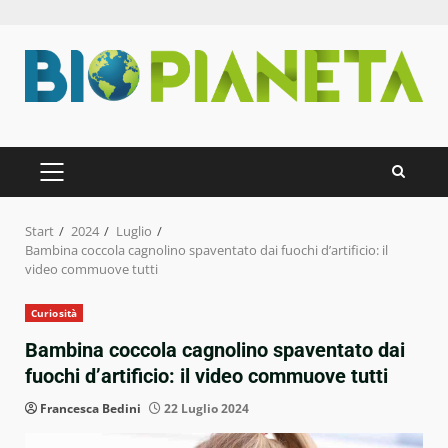
Zum
Inhalt
springen
PRIMÄRES
MENÜ
Start
2024
Luglio
Bambina coccola cagnolino spaventato dai fuochi d’artificio: il
video commuove tutti
Curiosità
Bambina coccola cagnolino spaventato dai
fuochi d’artificio: il video commuove tutti
Francesca Bedini
22 Luglio 2024