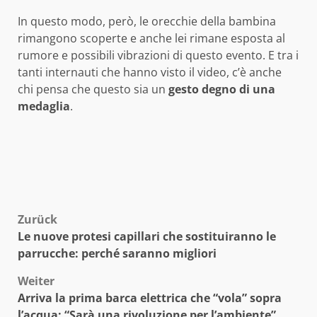
In questo modo, però, le orecchie della bambina
rimangono scoperte e anche lei rimane esposta al
rumore e possibili vibrazioni di questo evento. E tra i
tanti internauti che hanno visto il video, c’è anche
chi pensa che questo sia un
gesto degno di una
medaglia
.
Beitragsnavigation
Zurück
Le nuove protesi capillari che sostituiranno le
parrucche: perché saranno migliori
Weiter
Arriva la prima barca elettrica che “vola” sopra
l’acqua: “Sarà una rivoluzione per l’ambiente”