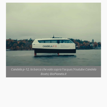
Candela p-12, la barca che vola sopra l'acqua (Youtube Candela
Boats) BioPianeta.it