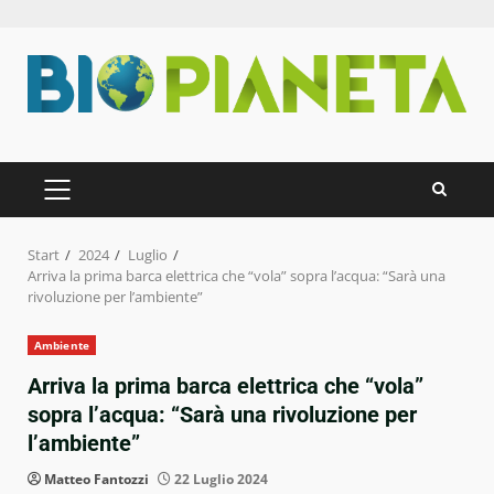
Zum
Inhalt
springen
PRIMÄRES
MENÜ
Start
2024
Luglio
Arriva la prima barca elettrica che “vola” sopra l’acqua: “Sarà una
rivoluzione per l’ambiente”
Ambiente
Arriva la prima barca elettrica che “vola”
sopra l’acqua: “Sarà una rivoluzione per
l’ambiente”
Matteo Fantozzi
22 Luglio 2024