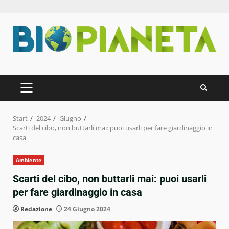
Zum
Inhalt
springen
PRIMÄRES
MENÜ
Start
2024
Giugno
Scarti del cibo, non buttarli mai: puoi usarli per fare giardinaggio in
casa
Ambiente
Scarti del cibo, non buttarli mai: puoi usarli
per fare giardinaggio in casa
Redazione
24 Giugno 2024