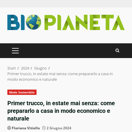
Zum
Inhalt
springen
PRIMÄRES
MENÜ
Start
2024
Giugno
Primer trucco, in estate mai senza: come prepararlo a casa in
modo economico e naturale
Moda Sostenibile
Primer trucco, in estate mai senza: come
prepararlo a casa in modo economico e
naturale
Floriana Vitiello
2 Giugno 2024