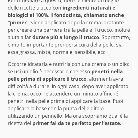
Per rimediare a questo, non c’è niente di meglio
delle ricette trucco con
ingredienti naturali e
biologici al 100%
. Il
fondotinta, chiamato anche
“primer”
, viene applicato dopo la crema idratante
per creare una barriera tra la pelle e il trucco, inoltre
aiuta a far
durare più a lungo il trucco
. Soprattutto,
è molto importante prendersi cura della pelle, sia
essa grassa, mista, normale, sensibile, ecc.
Occorre idratarla e nutrirla con una crema o un olio:
se usi un olio è necessario che esso
penetri nella
pelle prima di applicare il trucco
, altrimenti avrà
difficoltà a durare. In ogni caso, dopo aver applicato
la crema, occorre attendere un minuto affinché
penetri nella pelle prima di applicare la base. Puoi
applicare la base con la punta delle dita o
utilizzando un pennello. Ma ora scopriamo qual è la
ricetta del
primer fai da te perfetto per l’estate.