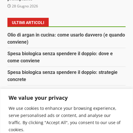
28 Giugno 2026
ULTIMI ARTICOLI
Olio di argan in cucina: come usarlo davvero (e quando
conviene)
Spesa biologica senza spendere il doppio: dove e
come conviene
Spesa biologica senza spendere il doppio: strategie
concrete
Orto domestico per principianti: cosa coltivare in 2 mq
We value your privacy
Pulizia naturale della casa: 3 ingredienti che
We use cookies to enhance your browsing experience,
sostituiscono 10 prodotti chimici
serve personalised ads or content, and analyse our
traffic. By clicking "Accept All", you consent to our use of
Copyright © 2025 Biopianeta.it proprietà di Jws Media
cookies.