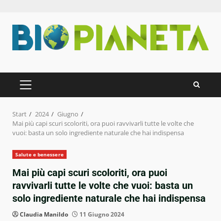
Zum
Inhalt
springen
PRIMÄRES
MENÜ
Start
2024
Giugno
Mai più capi scuri scoloriti, ora puoi ravvivarli tutte le volte che
vuoi: basta un solo ingrediente naturale che hai indispensa
Salute e benessere
Mai più capi scuri scoloriti, ora puoi
ravvivarli tutte le volte che vuoi: basta un
solo ingrediente naturale che hai indispensa
Claudia Manildo
11 Giugno 2024