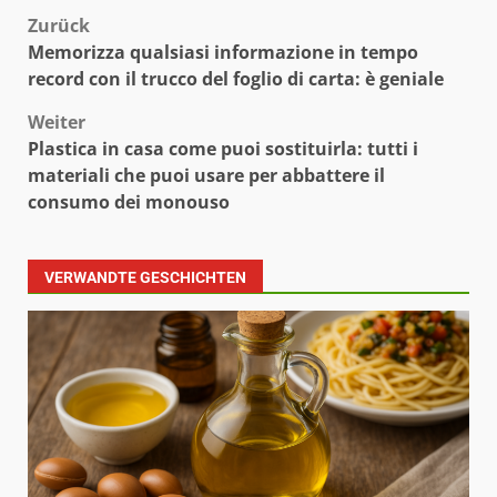
Beitragsnavigation
Zurück
Memorizza qualsiasi informazione in tempo
record con il trucco del foglio di carta: è geniale
Weiter
Plastica in casa come puoi sostituirla: tutti i
materiali che puoi usare per abbattere il
consumo dei monouso
VERWANDTE GESCHICHTEN