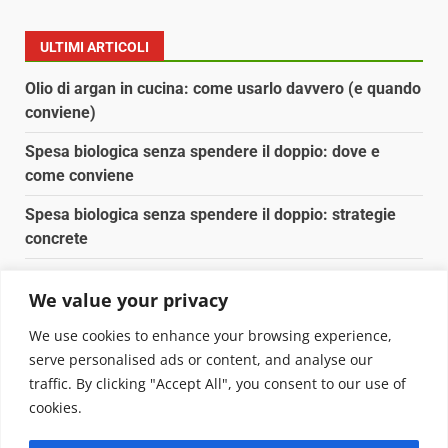
ULTIMI ARTICOLI
Olio di argan in cucina: come usarlo davvero (e quando
conviene)
Spesa biologica senza spendere il doppio: dove e
come conviene
Spesa biologica senza spendere il doppio: strategie
concrete
Orto domestico per principianti: cosa coltivare in 2 mq
We value your privacy
Pulizia naturale della casa: 3 ingredienti che
We use cookies to enhance your browsing experience,
sostituiscono 10 prodotti chimici
serve personalised ads or content, and analyse our
traffic. By clicking "Accept All", you consent to our use of
Copyright © 2025 Biopianeta.it proprietà di Jws Media
cookies.
Srl - Via Cavour 310 - 00184 Roma - P.Iva 17132921002