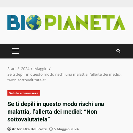
Zum
Inhalt
springen
PRIMÄRES
MENÜ
Start
2024
Maggio
Se ti depili in questo modo rischi una malattia, l’allerta dei medici:
“Non sottovalutatela”
Salute e benessere
Se ti depili in questo modo rischi una
malattia, l’allerta dei medici: “Non
sottovalutatela”
Antonetta Del Prete
5 Maggio 2024