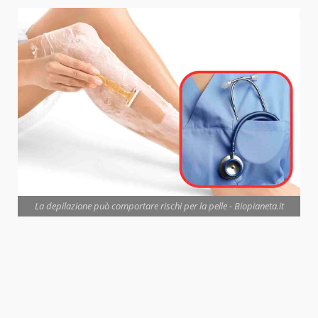
La depilazione può comportare rischi per la pelle - Biopianeta.it