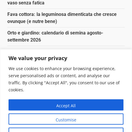
vaso senza fatica
Fava cottora: la leguminosa dimenticata che cresce
ovunque (e nutre bene)
Orto e giardino: calendario di semina agosto-
settembre 2026
Nancy la tartaruga torna libera in Adriatico
We value your privacy
Fava cottora: come cucinarla, quando è di stagione e
We use cookies to enhance your browsing experience,
perché vale la pena
serve personalised ads or content, and analyse our
traffic. By clicking "Accept All", you consent to our use of
Copyright © 2025 Biopianeta.it proprietà di Jws Media
cookies.
Srl - Via Cavour 310 - 00184 Roma - P.Iva 17132921002
Questo blog non è una testata giornalistica, in quanto
Accept All
viene aggiornato senza alcuna periodicità. Non può
pertanto considerarsi un prodotto editoriale ai sensi
Customise
della legge n. 62 del 07.03.2001
|
DarkNews
von AF
themes.