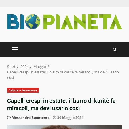
Zum
Inhalt
springen
PRIMÄRES
MENÜ
Start
2024
Maggio
Capelli crespi in estate: il burro di karitè fa miracoli, ma devi usarlo
così
Salute e benessere
Capelli crespi in estate: il burro di karitè fa
miracoli, ma devi usarlo così
Alessandra Buontempi
30 Maggio 2024