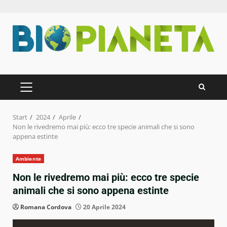
Zum
Inhalt
springen
PRIMÄRES
MENÜ
Start
2024
Aprile
Non le rivedremo mai più: ecco tre specie animali che si sono
appena estinte
Ambiente
Non le rivedremo mai più: ecco tre specie
animali che si sono appena estinte
Romana Cordova
20 Aprile 2024