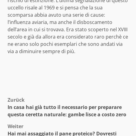
rischio di estinzione. L’ultima segnalazione di questo
uccello risale al 1969 e si pensa che la sua
scomparsa abbia avuto una serie di cause:
l’influenza aviaria, ma anche il disboscamento
dell’area in cui si trovava. Era stato scoperto nel XVIII
secolo e già da allora era considerato raro perchè ce
ne erano solo pochi esemplari che sono andati via
via a diminuire sempre di più.
Beitragsnavigation
Zurück
In casa hai già tutto il necessario per preparare
questa ceretta naturale: gambe lisce a costo zero
Weiter
Hai mai assaggiato il pane proteico? Dovresti