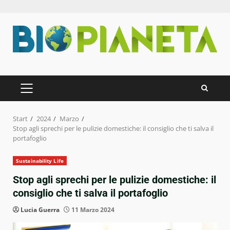
Zum
Inhalt
springen
PRIMÄRES
MENÜ
Start
2024
Marzo
Stop agli sprechi per le pulizie domestiche: il consiglio che ti salva il
portafoglio
Sustainability Life
Stop agli sprechi per le pulizie domestiche: il
consiglio che ti salva il portafoglio
Lucia Guerra
11 Marzo 2024