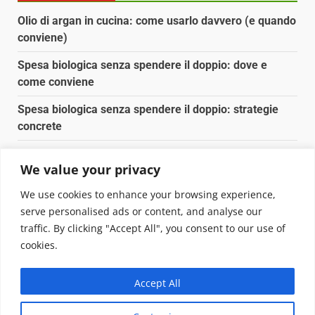
Olio di argan in cucina: come usarlo davvero (e quando
conviene)
Spesa biologica senza spendere il doppio: dove e
come conviene
Spesa biologica senza spendere il doppio: strategie
concrete
Orto domestico per principianti: cosa coltivare in 2 mq
We value your privacy
Pulizia naturale della casa: 3 ingredienti che
We use cookies to enhance your browsing experience,
sostituiscono 10 prodotti chimici
serve personalised ads or content, and analyse our
traffic. By clicking "Accept All", you consent to our use of
Copyright © 2025 Biopianeta.it proprietà di Jws Media
cookies.
Srl - Via Cavour 310 - 00184 Roma - P.Iva 17132921002
Questo blog non è una testata giornalistica, in quanto
Accept All
viene aggiornato senza alcuna periodicità. Non può
pertanto considerarsi un prodotto editoriale ai sensi